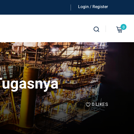
Login / Register
0
 Tugasnya
0
LIKES