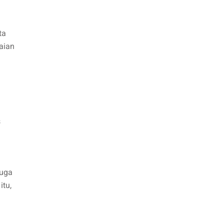
ta
aian
s
a
juga
itu,