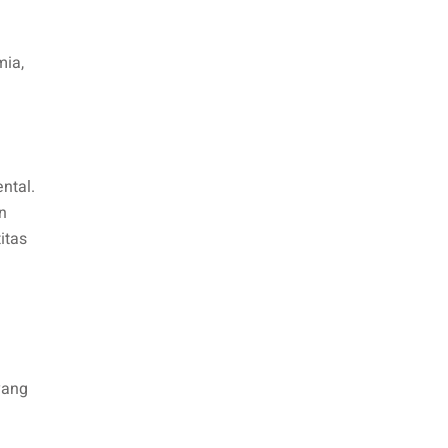
mia,
ntal.
n
itas
yang