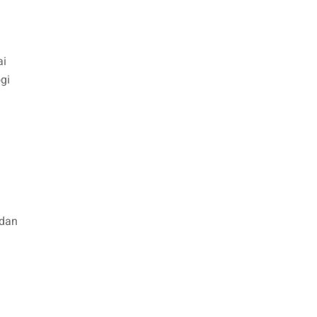
ai
gi
 dan