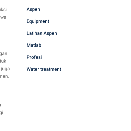
Aspen
uksi
hwa
Equipment
Latihan Aspen
Matlab
ngan
Profesi
tuk
 juga
Water treatment
men.
a
gi