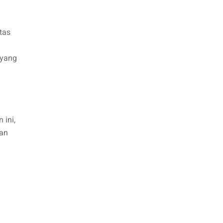
tas
 yang
 ini,
dan