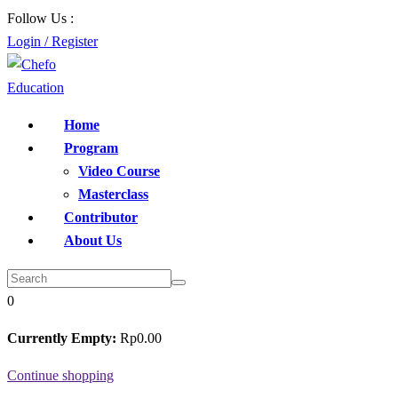
Skip
Follow Us :
to
Login / Register
content
Home
Program
Video Course
Masterclass
Contributor
About Us
0
Currently Empty:
Rp
0
.00
Continue shopping