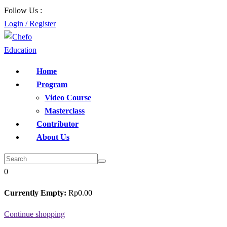
Skip
Follow Us :
to
Login / Register
content
Home
Program
Video Course
Masterclass
Contributor
About Us
0
Currently Empty:
Rp
0
.00
Continue shopping